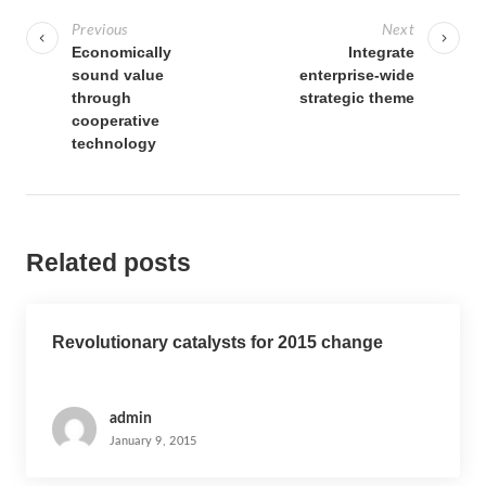
o
Previous
Next
s
Economically
Integrate
sound value
enterprise-wide
t
through
strategic theme
n
cooperative
a
technology
v
i
g
Related posts
a
t
i
Revolutionary catalysts for 2015 change
o
n
admin
January 9, 2015